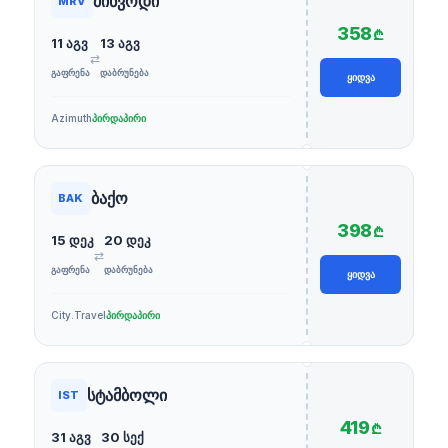
მინვოდი
MRV
358
₾
11 აგვ
13 აგვ
⇄
ᲒᲐᲤᲠᲔᲜᲐ
ᲓᲐᲑᲠᲣᲜᲔᲑᲐ
ᲧᲘᲓᲕᲐ
Azimuth
პირდაპირი
ბაქო
BAK
398
₾
15 დეკ
20 დეკ
⇄
ᲒᲐᲤᲠᲔᲜᲐ
ᲓᲐᲑᲠᲣᲜᲔᲑᲐ
ᲧᲘᲓᲕᲐ
City.Travel
პირდაპირი
სტამბოლი
IST
419
₾
31 აგვ
30 სექ