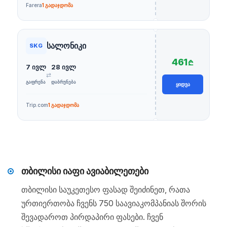
Farera
1 გადაჯდომა
სალონიკი
SKG
461
₾
7 ივლ
28 ივლ
⇄
ᲒᲐᲤᲠᲔᲜᲐ
ᲓᲐᲑᲠᲣᲜᲔᲑᲐ
ᲧᲘᲓᲕᲐ
Trip.com
1 გადაჯდომა
თბილისი იაფი ავიაბილეთები
თბილისი საუკეთესო ფასად შეიძინეთ, რათა
ურთიერთობა ჩვენს 750 საავიაკომპანიას შორის
შევადაროთ პირდაპირი ფასები. ჩვენ