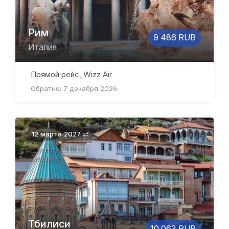
Рим
9 486 RUB
Италия
Прямой рейс, Wizz Air
Обратно: 7 декабря 2026
12 марта 2027 ⇄
Тбилиси
10 063 RUB