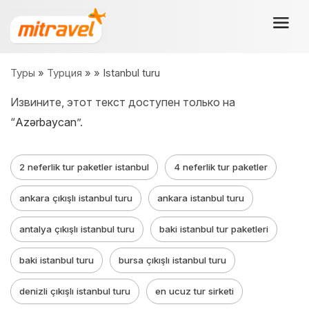
Туры
»
Турция
»
» Istanbul turu
Извините, этот текст доступен только на
“
Azərbaycan
”.
2 neferlik tur paketler istanbul
4 neferlik tur paketler
ankara çıkışlı istanbul turu
ankara istanbul turu
antalya çıkışlı istanbul turu
baki istanbul tur paketleri
baki istanbul turu
bursa çıkışlı istanbul turu
denizli çıkışlı istanbul turu
en ucuz tur sirketi