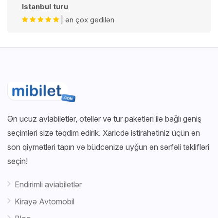
Istanbul turu
| ən çox gedilən
Ən ucuz aviabiletlər, otellər və tur paketləri ilə bağlı geniş
seçimləri sizə təqdim edirik. Xaricdə istirahətiniz üçün ən
son qiymətləri tapın və büdcənizə uyğun ən sərfəli təklifləri
seçin!
Endirimli aviabiletlər
Kirayə Avtomobil