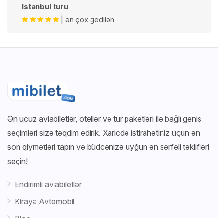
Istanbul turu
| ən çox gedilən
Ən ucuz aviabiletlər, otellər və tur paketləri ilə bağlı geniş
seçimləri sizə təqdim edirik. Xaricdə istirahətiniz üçün ən
son qiymətləri tapın və büdcənizə uyğun ən sərfəli təklifləri
seçin!
Endirimli aviabiletlər
Kirayə Avtomobil