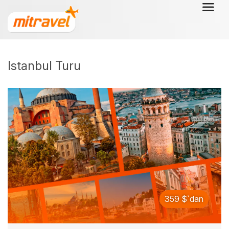
Istanbul Turu
359 $`dan