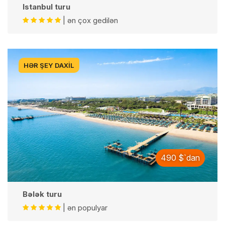
Istanbul turu
| ən çox gedilən
HƏR ŞEY DAXIL
490 $`dan
Bələk turu
| ən populyar