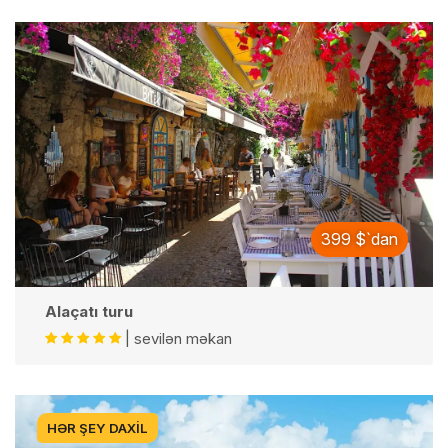
399 $`dan
Alaçatı turu
| sevilən məkan
HƏR ŞEY DAXIL