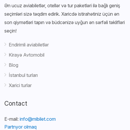
Ən ucuz aviabiletlər, otellər və tur paketləri ilə bağlı geniş
seçimləri sizə təqdim edirik. Xaricdə istirahətiniz üçün ən
son qiymətləri tapın və büdcənizə uyğun ən sərfəli təklifləri
seçin!
Endirimli aviabiletlər
Kirayə Avtomobil
Blog
İstanbul turları
Xarici turlar
Contact
E-mail:
info@mibilet.com
Partnyor olmaq