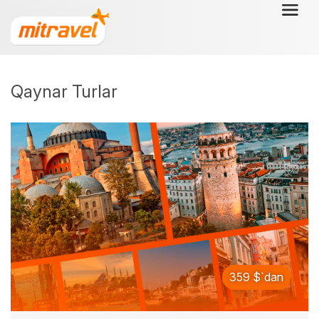
Qaynar Turlar
359 $`dan