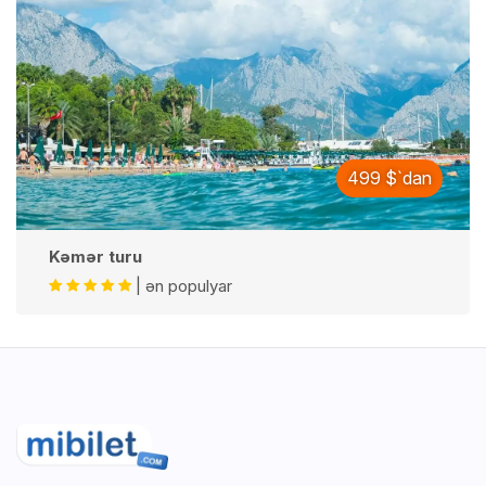
499 $`dan
Kəmər turu
| ən populyar