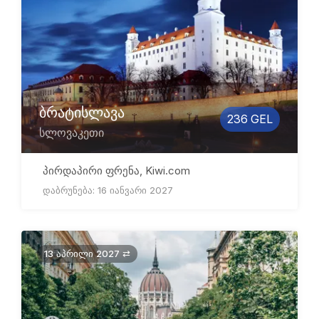
ბრატისლავა
236 GEL
სლოვაკეთი
პირდაპირი ფრენა, Kiwi.com
დაბრუნება: 16 იანვარი 2027
13 აპრილი 2027 ⇄