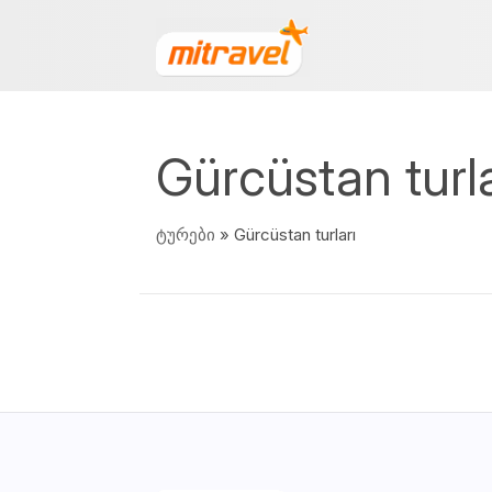
Gürcüstan turla
ტურები
» Gürcüstan turları