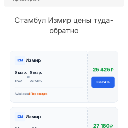
Стамбул Измир цены туда-
обратно
Измир
IZM
25 425
₽
5 мар.
5 мар.
⇄
ТУДА
ОБРАТНО
ВЫБРАТЬ
Aviakassa
1 Пересадка
Измир
IZM
27 180
₽