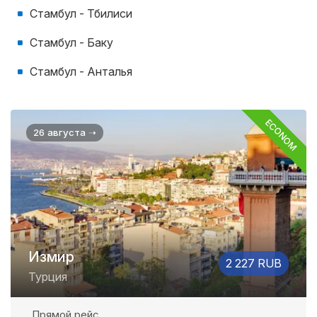
Стамбул - Тбилиси
Стамбул - Баку
Стамбул - Анталья
ECONOM
26 августа ➝
Измир
2 227 RUB
Турция
Прямой рейс