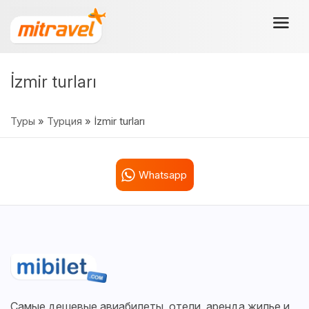
İzmir turları
Туры
»
Турция
» İzmir turları
Whatsapp
Самые дешевые авиабилеты, отели, аренда жилье и